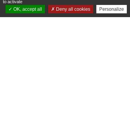
to activate
OK, accept all
Deny all cookies
Personalize
Lettre d'information du CIRFA
d'ORLEANS
.
1
-2
-3
-4
Contacts
Commune d'Ervauville