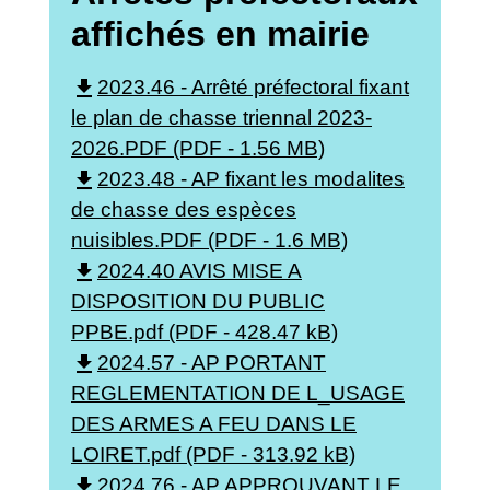
affichés en mairie
file_download
2023.46 - Arrêté préfectoral fixant
le plan de chasse triennal 2023-
2026.PDF (PDF - 1.56 MB)
file_download
2023.48 - AP fixant les modalites
de chasse des espèces
nuisibles.PDF (PDF - 1.6 MB)
file_download
2024.40 AVIS MISE A
DISPOSITION DU PUBLIC
PPBE.pdf (PDF - 428.47 kB)
file_download
2024.57 - AP PORTANT
REGLEMENTATION DE L_USAGE
DES ARMES A FEU DANS LE
LOIRET.pdf (PDF - 313.92 kB)
file_download
2024.76 - AP APPROUVANT LE