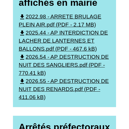
affichés en mairie
file_download
2022.98 - ARRETE BRULAGE
PLEIN AIR.pdf (PDF - 2.17 MB)
file_download
2025.44 - AP INTERDICTION DE
LACHER DE LANTERNES ET
BALLONS.pdf (PDF - 467.6 kB)
file_download
2026.54 - AP DESTRUCTION DE
NUIT DES SANGLIERS.pdf (PDF -
770.41 kB)
file_download
2026.55 - AP DESTRUCTION DE
NUIT DES RENARDS.pdf (PDF -
411.06 kB)
Arrêtés préfectoraux