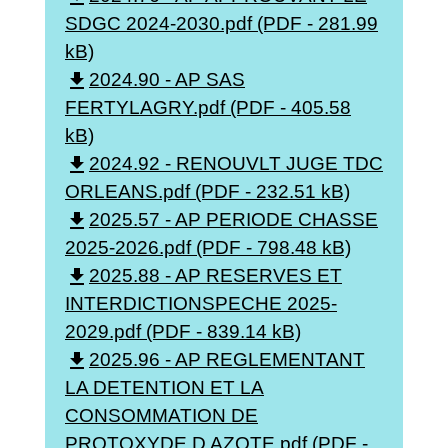
SDGC 2024-2030.pdf (PDF - 281.99
kB)
file_download
2024.90 - AP SAS
FERTYLAGRY.pdf (PDF - 405.58
kB)
file_download
2024.92 - RENOUVLT JUGE TDC
ORLEANS.pdf (PDF - 232.51 kB)
file_download
2025.57 - AP PERIODE CHASSE
2025-2026.pdf (PDF - 798.48 kB)
file_download
2025.88 - AP RESERVES ET
INTERDICTIONSPECHE 2025-
2029.pdf (PDF - 839.14 kB)
file_download
2025.96 - AP REGLEMENTANT
LA DETENTION ET LA
CONSOMMATION DE
PROTOXYDE D AZOTE.pdf (PDF -