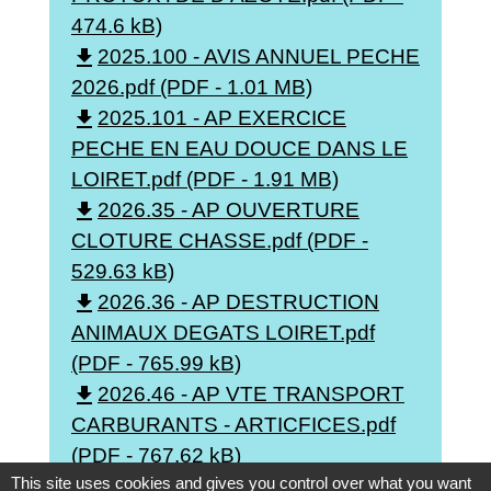
474.6 kB)
file_download
2025.100 - AVIS ANNUEL PECHE
2026.pdf (PDF - 1.01 MB)
file_download
2025.101 - AP EXERCICE
PECHE EN EAU DOUCE DANS LE
LOIRET.pdf (PDF - 1.91 MB)
file_download
2026.35 - AP OUVERTURE
CLOTURE CHASSE.pdf (PDF -
529.63 kB)
file_download
2026.36 - AP DESTRUCTION
ANIMAUX DEGATS LOIRET.pdf
(PDF - 765.99 kB)
file_download
2026.46 - AP VTE TRANSPORT
CARBURANTS - ARTICFICES.pdf
(PDF - 767.62 kB)
This site uses cookies and gives you control over what you want
file_download
2026.51 - ARRETE RELGT VTE