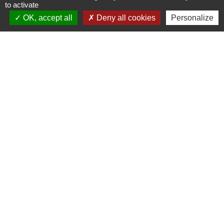
to activate
ET TRANSPORT ARTIFICES
OK, accept all
Deny all cookies
Personalize
CARBURANTS EXPLOSIFS.pdf
(PDF - 792.07 kB)
Contacts
Commune d'Ervauville
2, route de Chantecoq
45320 Ervauville - FRANCE
+33 2 38 87 20 35