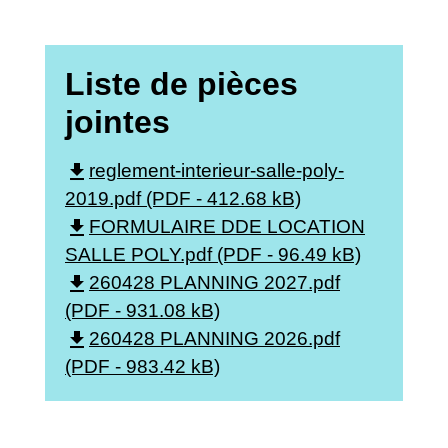
Liste de pièces
jointes
file_download
reglement-interieur-salle-poly-
2019.pdf (PDF - 412.68 kB)
file_download
FORMULAIRE DDE LOCATION
SALLE POLY.pdf (PDF - 96.49 kB)
file_download
260428 PLANNING 2027.pdf
(PDF - 931.08 kB)
file_download
260428 PLANNING 2026.pdf
(PDF - 983.42 kB)