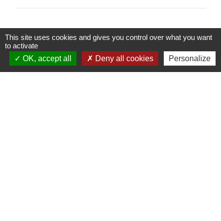
This site uses cookies and gives you control over what you want
to activate
Contacts
OK, accept all
Deny all cookies
Personalize
Commune d'Ervauville
2, route de Chantecoq
45320 Ervauville - FRANCE
+33 2 38 87 20 35
Liens
Guichet Numérique des Autorisations
d’Urbanisme (GNAU)