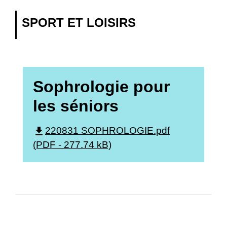
SPORT ET LOISIRS
Sophrologie pour
les séniors
file_download
220831 SOPHROLOGIE.pdf
(PDF - 277.74 kB)