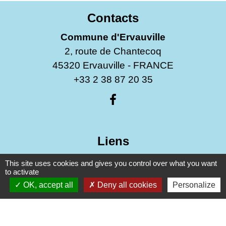
Contacts
Commune d'Ervauville
2, route de Chantecoq
45320 Ervauville - FRANCE
+33 2 38 87 20 35
Liens
This site uses cookies and gives you control over what you want
Guichet Numérique des Autorisations
to activate
d’Urbanisme (GNAU)
OK, accept all
Deny all cookies
Personalize
PUBLICITE EXTERIEURE - AFFICHAGE
TEMPORAIRE