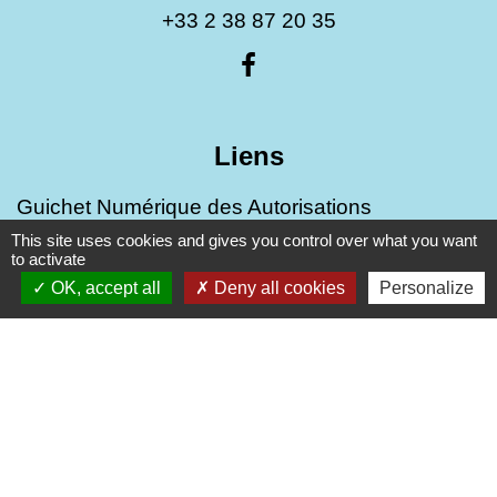
+33 2 38 87 20 35
Liens
Guichet Numérique des Autorisations
d’Urbanisme (GNAU)
This site uses cookies and gives you control over what you want
to activate
PUBLICITE EXTERIEURE - AFFICHAGE
OK, accept all
Deny all cookies
Personalize
TEMPORAIRE
Mentions légales
-
Politique de confidentialité
-
Accessibilité
-
Plan du site
-
Gestion des cookies