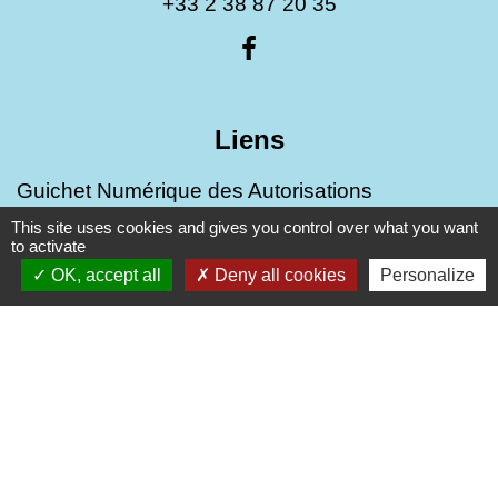
+33 2 38 87 20 35
Liens
Guichet Numérique des Autorisations
d’Urbanisme (GNAU)
This site uses cookies and gives you control over what you want
to activate
PUBLICITE EXTERIEURE - AFFICHAGE
OK, accept all
Deny all cookies
Personalize
TEMPORAIRE
Mentions légales
-
Politique de confidentialité
-
Accessibilité
-
Plan du site
-
Gestion des cookies