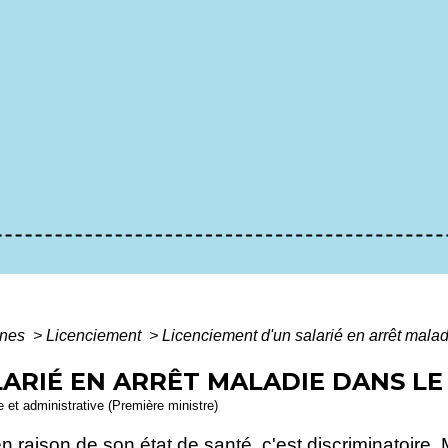
ines
>
Licenciement
>
Licenciement d'un salarié en arrêt malad
LARIÉ EN ARRÊT MALADIE DANS LE
le et administrative (Première ministre)
en raison de son état de santé, c'est
discriminatoire
. 