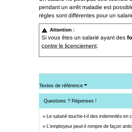
pendant un arrêt maladie est possible
règles sont différentes pour un salar
Attention :
warning
Si vous êtes un salarié ayant des
f
contre le licenciement
.
Textes de référence
Questions ? Réponses !
Le salarié touche-t-il des indemnités en 
L'employeur peut-il rompre de façon anti