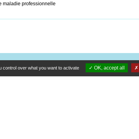
ne maladie professionnelle
Contacts
 control over what you want to activate
OK, accept all
Commune d'Ervauville
2, route de Chantecoq
45320 Ervauville - FRANCE
+33 2 38 87 20 35