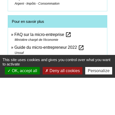
Argent - Impôts - Consommation
Pour en savoir plus
open_in_new
FAQ sur la micro-entreprise
Ministère chargé de l'économie
open_in_new
Guide du micro-entrepreneur 2022
Urssaf
This site uses cookies and gives you control over what you want
Prélèvement à la source : comment cela se passe-
to activate
open_in_new
t-il pour les indépendants ?
OK, accept all
Deny all cookies
Personalize
Ministère chargé de l'économie
Signaler une erreur sur cette page