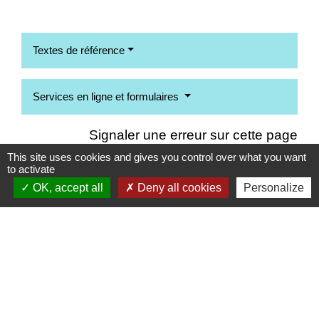
Textes de référence
Services en ligne et formulaires
Signaler une erreur sur cette page
This site uses cookies and gives you control over what you want
to activate
OK, accept all
Deny all cookies
Personalize
Contacts
Commune d'Ervauville
2, route de Chantecoq
45320 Ervauville - FRANCE
+33 2 38 87 20 35