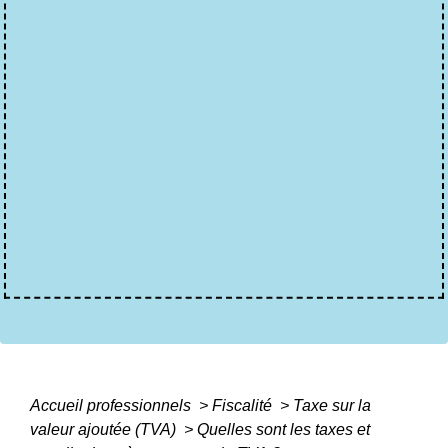
Accueil professionnels
>
Fiscalité
>
Taxe sur la
valeur ajoutée (TVA)
>
Quelles sont les taxes et