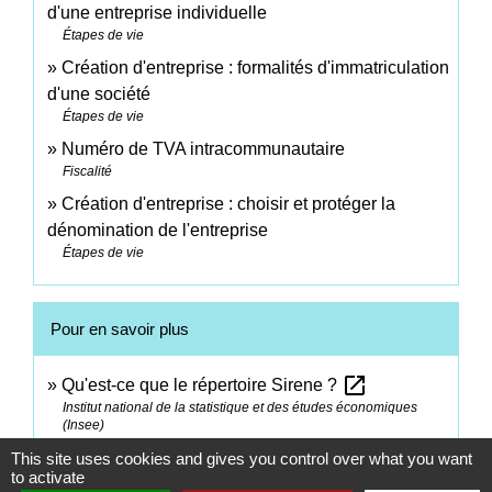
d'une entreprise individuelle
Étapes de vie
Création d'entreprise : formalités d'immatriculation
d'une société
Étapes de vie
Numéro de TVA intracommunautaire
Fiscalité
Création d'entreprise : choisir et protéger la
dénomination de l'entreprise
Étapes de vie
Pour en savoir plus
open_in_new
Qu'est-ce que le répertoire Sirene ?
Institut national de la statistique et des études économiques
(Insee)
This site uses cookies and gives you control over what you want
to activate
Signaler une erreur sur cette page