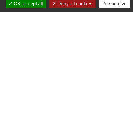
OK, accept all
Deny all cookies
Personalize
Contacts
Commune d'Ervauville
2, route de Chantecoq
45320 Ervauville - FRANCE
+33 2 38 87 20 35
Liens
Guichet Numérique des Autorisations
d’Urbanisme (GNAU)