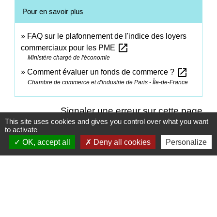
Pour en savoir plus
FAQ sur le plafonnement de l'indice des loyers
open_in_new
commerciaux pour les PME
Ministère chargé de l'économie
open_in_new
Comment évaluer un fonds de commerce ?
Chambre de commerce et d'industrie de Paris - Île-de-France
Signaler une erreur sur cette page
This site uses cookies and gives you control over what you want
to activate
OK, accept all
Deny all cookies
Personalize
Contacts
Commune d'Ervauville
2, route de Chantecoq
45320 Ervauville - FRANCE