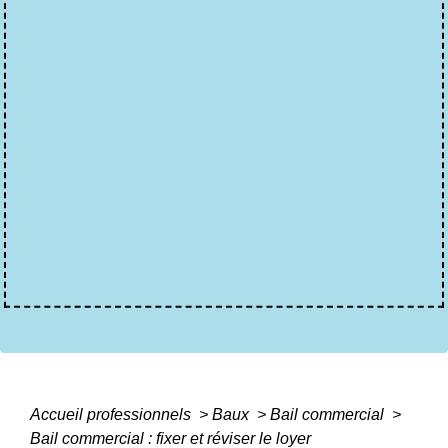
Accueil professionnels
>
Baux
>
Bail commercial
>
Bail commercial : fixer et réviser le loyer