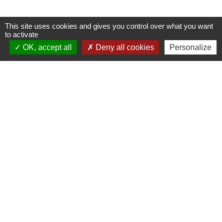
This site uses cookies and gives you control over what you want
to activate
Contacts
OK, accept all
Deny all cookies
Personalize
Commune d'Ervauville
2, route de Chantecoq
45320 Ervauville - FRANCE
+33 2 38 87 20 35
Liens
Guichet Numérique des Autorisations
d’Urbanisme (GNAU)
PUBLICITE EXTERIEURE - AFFICHAGE