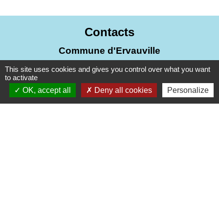
Contacts
Commune d'Ervauville
2, route de Chantecoq
This site uses cookies and gives you control over what you want
45320 Ervauville - FRANCE
to activate
OK, accept all
Deny all cookies
Personalize
+33 2 38 87 20 35
Liens
Guichet Numérique des Autorisations
d’Urbanisme (GNAU)
PUBLICITE EXTERIEURE - AFFICHAGE
TEMPORAIRE