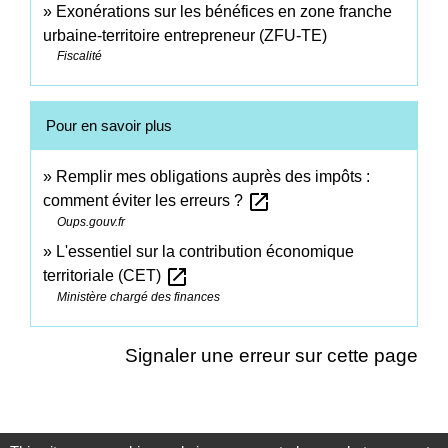
Exonérations sur les bénéfices en zone franche
urbaine-territoire entrepreneur (ZFU-TE)
Fiscalité
Pour en savoir plus
Remplir mes obligations auprès des impôts :
open_in_new
comment éviter les erreurs ?
Oups.gouv.fr
L'essentiel sur la contribution économique
open_in_new
territoriale (CET)
Ministère chargé des finances
Signaler une erreur sur cette page