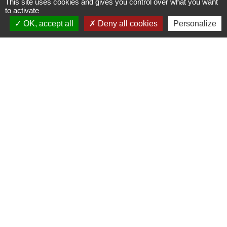
This site uses cookies and gives you control over what you want
Contacts
to activate
OK, accept all
Deny all cookies
Personalize
Commune d'Ervauville
2, route de Chantecoq
45320 Ervauville - FRANCE
+33 2 38 87 20 35
Liens
Guichet Numérique des Autorisations
d’Urbanisme (GNAU)
PUBLICITE EXTERIEURE - AFFICHAGE
TEMPORAIRE
Mentions légales
-
Politique de confidentialité
-