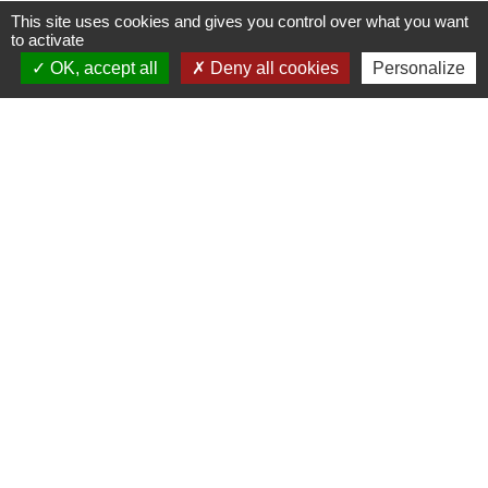
This site uses cookies and gives you control over what you want
to activate
Contacts
OK, accept all
Deny all cookies
Personalize
Commune d'Ervauville
2, route de Chantecoq
45320 Ervauville - FRANCE
+33 2 38 87 20 35
Liens
Guichet Numérique des Autorisations
d’Urbanisme (GNAU)
PUBLICITE EXTERIEURE - AFFICHAGE
TEMPORAIRE