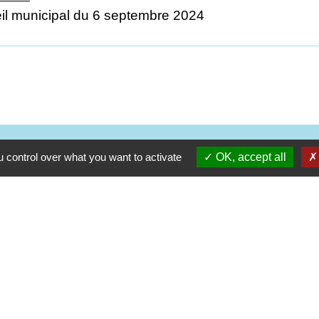
il municipal du 6 septembre 2024
Contacts
 control over what you want to activate
OK, accept all
Commune d'Ervauville
2, route de Chantecoq
45320 Ervauville - FRANCE
+33 2 38 87 20 35