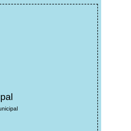
pal
nicipal