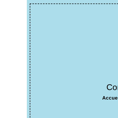
Co
Accuei