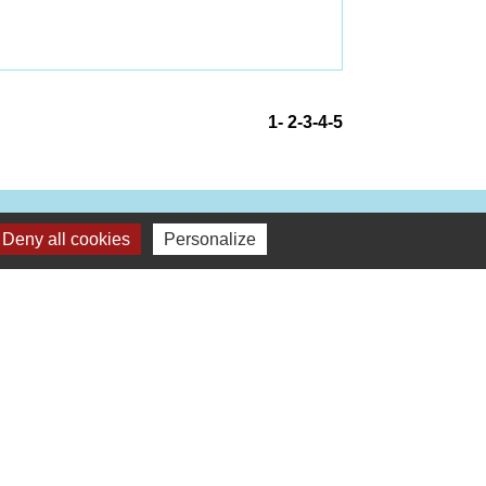
1
-
2
-3
-4
-5
Deny all cookies
Personalize