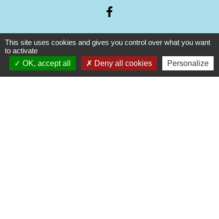
This site uses cookies and gives you control over what you want
Liens
to activate
OK, accept all
Deny all cookies
Personalize
Guichet Numérique des Autorisations
d’Urbanisme (GNAU)
PUBLICITE EXTERIEURE - AFFICHAGE
TEMPORAIRE
Mentions légales
-
Politique de confidentialité
-
Accessibilité
-
Plan du site
-
Gestion des cookies