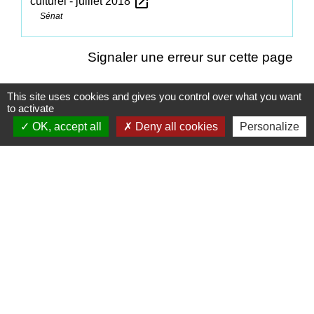
open_in_new
culturel - juillet 2018
Sénat
Signaler une erreur sur cette page
This site uses cookies and gives you control over what you want
to activate
OK, accept all
Deny all cookies
Personalize
Contacts
Commune d'Ervauville
2, route de Chantecoq
45320 Ervauville - FRANCE
+33 2 38 87 20 35
Liens