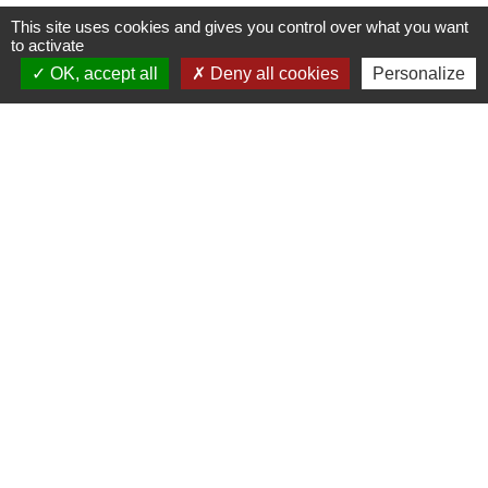
This site uses cookies and gives you control over what you want
to activate
Contacts
OK, accept all
Deny all cookies
Personalize
Commune d'Ervauville
2, route de Chantecoq
45320 Ervauville - FRANCE
+33 2 38 87 20 35
Liens
Guichet Numérique des Autorisations
d’Urbanisme (GNAU)
PUBLICITE EXTERIEURE - AFFICHAGE
TEMPORAIRE